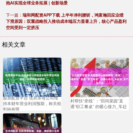
抱AI实现全球业务拓展 | 创新场景
下一篇：
瑞和网配资APP下载 上半年净利腰斩，鸿富瀚回应业绩
下滑原因：双重战略投入推动成本端压力显著上升，核心产品盈利
空间受到一定挤压
相关文章
长红配资官网 吕梁管理中心驻
股票配资平台 优衣库母公司维
村帮扶“牵线” ：“田间菜园”直
持本财年营业利润预期，称关税
通“职工餐桌” 的暖心接力_车赶
影响有限
乡_农产品