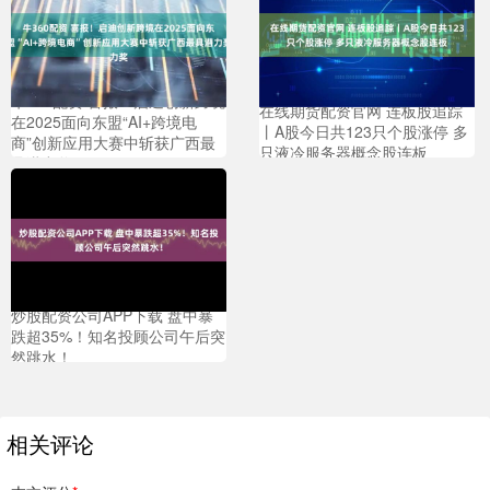
牛360配资 喜报！启迪创新跨境
在线期货配资官网 连板股追踪
在2025面向东盟“AI+跨境电
丨A股今日共123只个股涨停 多
商”创新应用大赛中斩获广西最
只液冷服务器概念股连板
具潜力奖
炒股配资公司APP下载 盘中暴
跌超35%！知名投顾公司午后突
然跳水！
相关评论