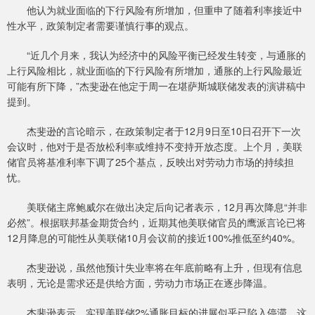
他认为就业面临的下行风险有所增加，但重申了随着利率接近中
性水平，政策制定者需要谨慎行事的观点。
“近几个月来，我认为经济中的风险平衡已经发生转变，与通胀的
上行风险相比，就业面临的下行风险有所增加，通胀的上行风险最近
可能有所下降，”杰斐逊在他定于周一在堪萨斯城联储发表的演讲稿中
提到。
杰斐逊的言论暗示，在政策制定者于12月9日至10日召开下一次
会议时，他对于是否放松利率或维持不变持开放态度。上个月，美联
储官员将基准利率下调了25个基点，反映出对劳动力市场的持续担
忧。
美联储主席鲍威尔在做出决定后向记者表示，12月再次降息“并非
必然”。根据联邦基金期货合约，近期其他美联储官员的鹰派言论已将
12月降息的可能性从美联储10月会议前的接近100%推低至约40%。
杰斐逊说，虽然他预计失业率将在年底前略有上升，但现有信息
表明，无论是需求还是供给方面，劳动力市场正在逐步降温。
杰斐逊表示，实现美联储2%通胀目标的进展似乎已陷入停滞，这